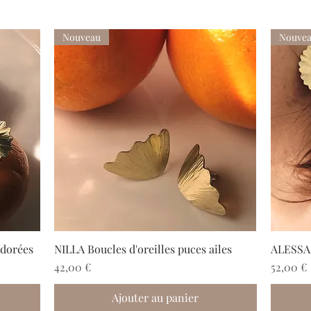
Nouveau
Nouve
 dorées
NILLA Boucles d'oreilles puces ailes
ALESSA B
Prix
Prix
42,00 €
52,00 €
Ajouter au panier