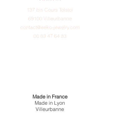
137 bis Cours Tolstoï
69100 Villeurbanne
contact@eeko-jewelry.com
06 83 47 64 83
Made in France
Made in Lyon
Villeurbanne