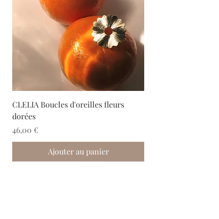
CLELIA Boucles d'oreilles fleurs
dorées
Prix
46,00 €
Ajouter au panier
Nouveau
Nouveau
Nouveau
Nouveau
Nouveau
Nouveau
Nouveau
Nouveau
Nouveau
Nouveau
Nouveau
Nouveau