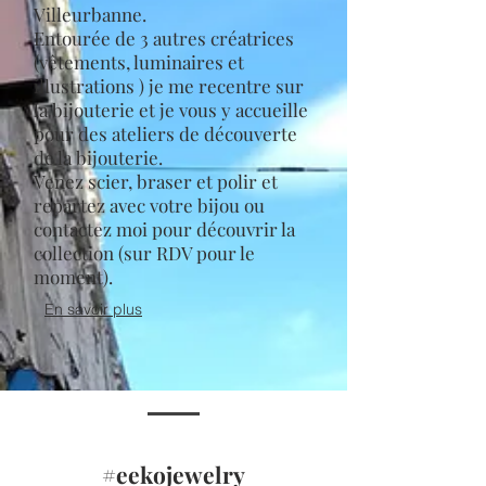
Villeurbanne.
Entourée de 3 autres créatrices
(vêtements, luminaires et
illustrations )
je me recentre sur
la bijouterie et je vous
y accueille
pour des ateliers de découverte
de la bijouterie.
Venez scier, braser et polir et
repartez avec votre bijou ou
contactez moi pour découvrir la
collection (sur RDV pour le
moment).
En savoir plus
#eekojewelry