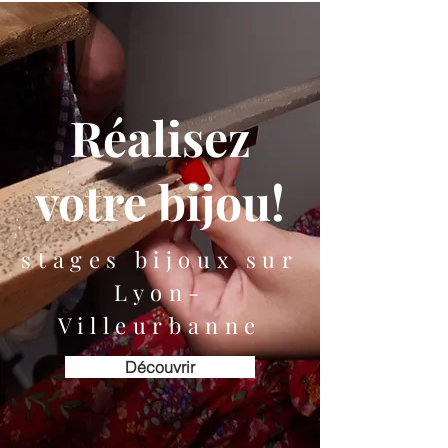
Réalisez
votre bijou!
stages bijoux sur
Lyon-
Villeurbanne
Découvrir