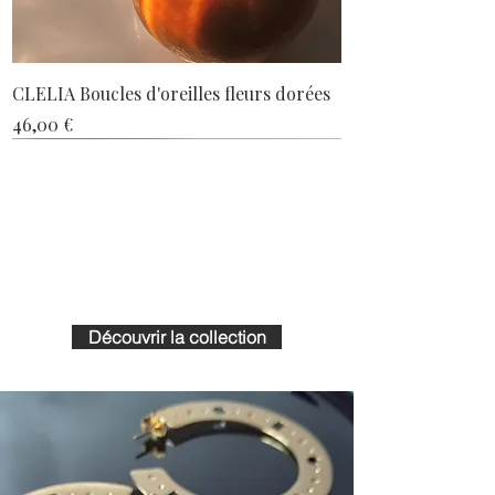
CLELIA Boucles d'oreilles fleurs dorées
Prix
46,00 €
Nouveau
Nouveau
Nouveau
Nouveau
Nouveau
Nouveau
Nouveau
Nouveau
Nouveau
Nouveau
Nouveau
Nouveau
PETIT PRIX
PETIT PRIX
PETIT PRIX
PETIT PRIX
Découvrir la collection