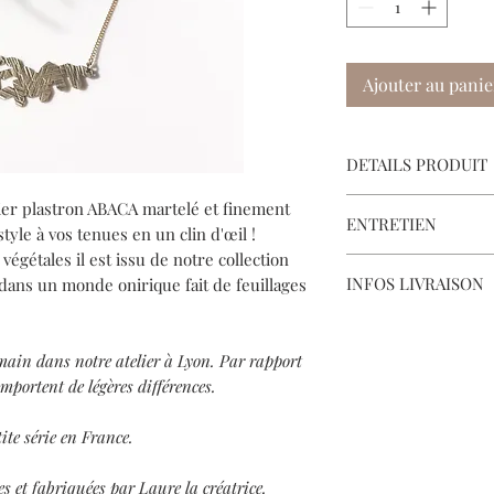
Ajouter au panie
DETAILS PRODUIT
Matières:
lier plastron ABACA martelé et finement
ENTRETIEN
Laiton.
yle à vos tenues en un clin d'œil !
égétales il est issu de notre collection
Évitez de mettre vos b
Dimensions:
INFOS LIVRAISON
ans un monde onirique fait de feuillages
humide ou en contact
Pendentif: 8.5 x 1.5 cm
Bijoux en laiton:
Longueur chaîne: 16 
Votre bijou sera livré 
Les bijoux en laiton s
Si l'article est en sto
peu d'entretien mais 
main dans notre atelier à Lyon. Par rapport
ouvrés.
Raviver leur éclat en 
mportent de légères différences.
Si je dois le fabriquer
d'argile (solution la p
plus longue.
poser 15 min ou avec 
ite série en France.
«cuivre, laiton & bron
séchez bien avec un ch
s et fabriquées par Laure la créatrice.