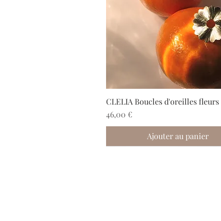
CLELIA Boucles d'oreilles fleurs
Prix
46,00 €
Ajouter au panier
Nouveau
Nouveau
Nouveau
Nouveau