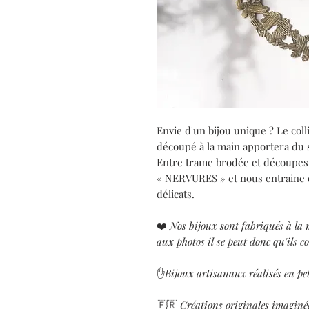
Envie d'un bijou unique ? Le col
découpé à la main apportera du st
Entre trame brodée et découpes v
« NERVURES » et nous entraine d
délicats.
❤️
Nos bijoux sont fabriqués à la 
aux photos il se peut donc qu'ils co
✋
Bijoux artisanaux réalisés en pet
🇫🇷
Créations originales imaginée