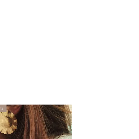
 nettoyez les avec un chiffon
au