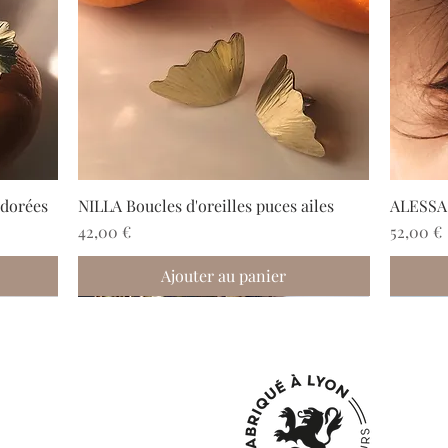
 dorées
NILLA Boucles d'oreilles puces ailes
ALESSA B
Prix
Prix
42,00 €
52,00 €
Ajouter au panier
Nouveau
Nouveau
Nouveau
Nouve
Nouve
Nouve