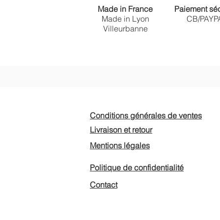
Made in France
Paiement sé
Made in Lyon
CB/PAYP
Villeurbanne
ILDA Boucles d'oreilles ondulée
FLAVIA Collier solaire
BIANCA Bague solaire ajustable
ALBA Peigne à cheveux martelé
ARTEM Boucles d'oreilles créole
Prix
Prix
Prix
Prix
Prix
50,00 €
50,00 €
45,00 €
55,00 €
54,00 €
Ajouter au panier
Ajouter au panier
Ajouter au panier
Ajouter au panier
Ajouter au panier
Conditions générales de ventes
Livraison et retour
Mentions légales
Politique de
confidentialité
Contact