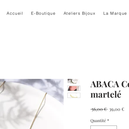
Accueil
E-Boutique
Ateliers Bijoux
La Marque
ABACA Col
martelé
Prix
Pr
 56,00 € 
39,00 €
original
pr
Quantité
*