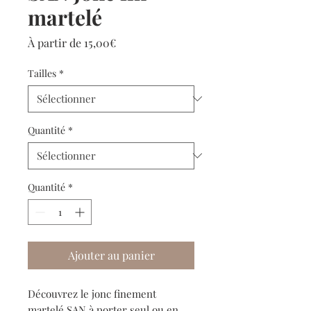
martelé
Prix
À partir de
15,00€
promotionnel
Tailles
*
Quantité
*
Quantité
*
Ajouter au panier
Découvrez le jonc finement
martelé SAN à porter seul ou en