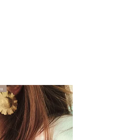
un chiffon microfibre.
au