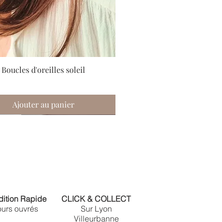
oucles d'oreilles soleil
Ajouter au panier
au
au
au
ition Rapide
CLICK & COLLECT
ours ouvrés
Sur Lyon
Villeurbanne