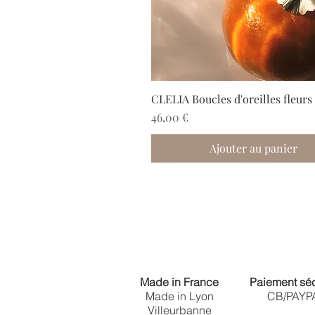
CLELIA Boucles d'oreilles fleurs
Prix
46,00 €
Ajouter au panier
Nouveau
Nouveau
Nouveau
Nouveau
Made in France
Paiement sé
Made in Lyon
CB/PAYP
Villeurbanne