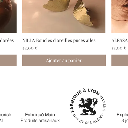
 dorées
NILLA Boucles d'oreilles puces ailes
ALESSA B
Prix
Prix
42,00 €
52,00 €
Ajouter au panier
Nouveau
Nouveau
Nouveau
Nouve
Nouve
Nouve
curisé
Fabriqué Main
Expéd
AL
Produits artisanaux
3 j